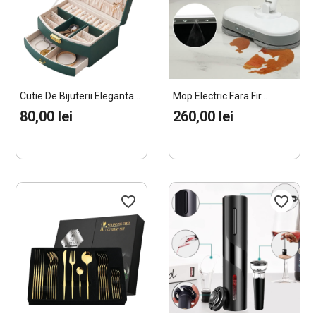
Cutie De Bijuterii Eleganta...
Mop Electric Fara Fir...
80,00 lei
260,00 lei
favorite_border
favorite_border