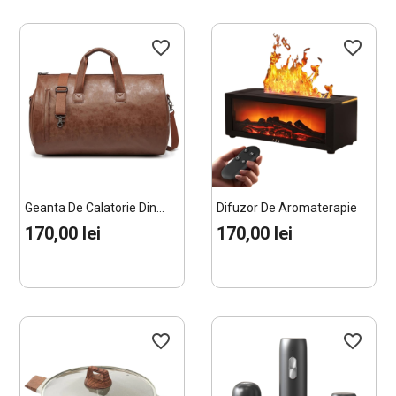
favorite_border
favorite_border
Geanta De Calatorie Din...
Difuzor De Aromaterapie
Cu...
170,00 lei
170,00 lei
favorite_border
favorite_border