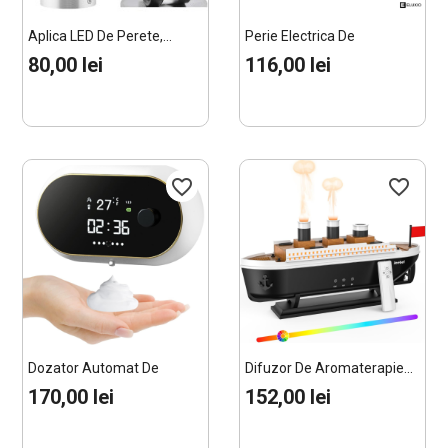
Aplica LED De Perete,...
Perie Electrica De
Curatare...
80,00 lei
116,00 lei
favorite_border
favorite_border
Dozator Automat De
Difuzor De Aromaterapie...
Sapun...
170,00 lei
152,00 lei