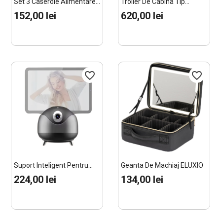
Set 3 Caserole Alimentare...
Troller De Cabina Tip...
152,00 lei
620,00 lei
favorite_border
favorite_border
Suport Inteligent Pentru...
Geanta De Machiaj ELUXIO
Cu...
224,00 lei
134,00 lei