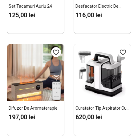
Set Tacamuri Auriu 24
Desfacator Electric De...
Piese...
125,00 lei
116,00 lei
favorite_border
favorite_border
Difuzor De Aromaterapie
Curatator Tip Aspirator Cu...
Cu...
197,00 lei
620,00 lei