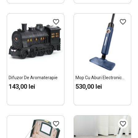
favorite_border
favorite_border
Difuzor De Aromaterapie
Mop Cu Aburi Electronic...
Cu...
143,00 lei
530,00 lei
favorite_border
favorite_border