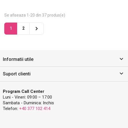
Se afiseaza 1-20 din 37 produs(e)

1
2

Informatii utile

Suport clienti
Program Call Center
Luni - Vineri: 09:00 – 17:00
Sambata - Duminica: Inchis
Telefon:
+40 377 102 414