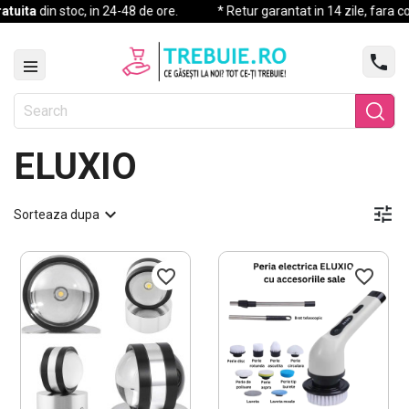
a
din stoc, in 24-48 de ore.
* Retur garantat in 14 zile, fara complica

ELUXIO


Sorteaza dupa
favorite_border
favorite_border