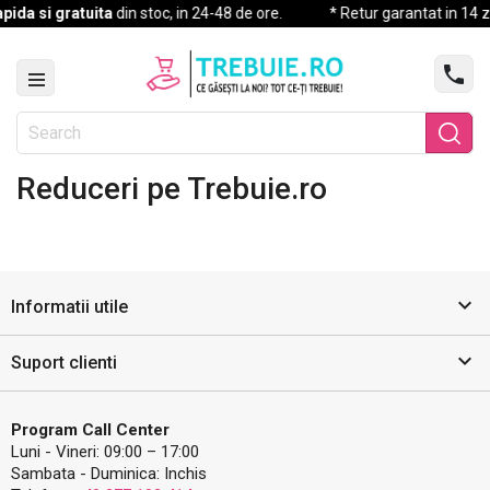
pida si gratuita
din stoc, in 24-48 de ore.
* Retur garantat in 14 zil

Reduceri pe Trebuie.ro

Informatii utile

Suport clienti
Program Call Center
Luni - Vineri: 09:00 – 17:00
Sambata - Duminica: Inchis