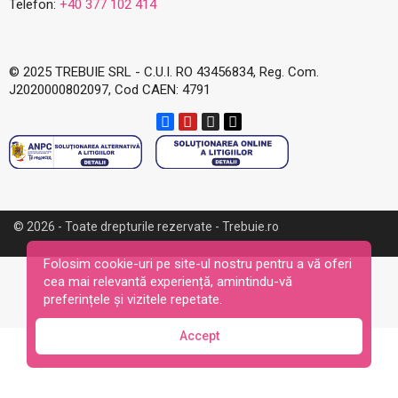
Telefon:
+40 377 102 414
© 2025 TREBUIE SRL - C.U.I. RO 43456834, Reg. Com.
J2020000802097, Cod CAEN: 4791
© 2026 - Toate drepturile rezervate - Trebuie.ro
Folosim cookie-uri pe site-ul nostru pentru a vă oferi
cea mai relevantă experiență, amintindu-vă
preferințele și vizitele repetate.
Accept