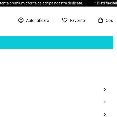
a premium oferita de echipa noastra dedicata.
*
Plati flexibile:
onl



Autentificare
Favorite
Cos