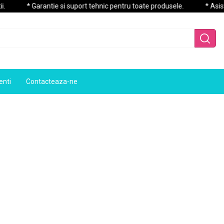
* Garantie si suport tehnic pentru toate produsele.
* Asistent
enti
Contacteaza-ne