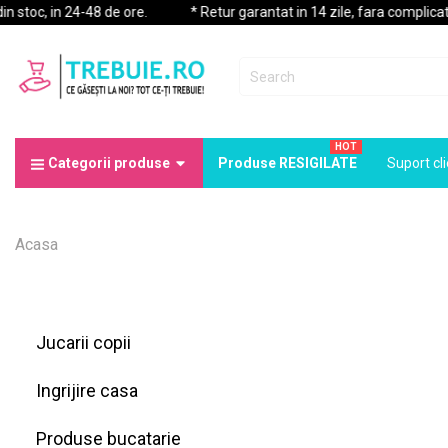
oc, in 24-48 de ore.
* Retur garantat in 14 zile, fara complicatii.
HOT
Categorii produse
Produse RESIGILATE
Suport cli
Acasa
Jucarii copii
Ingrijire casa
Produse bucatarie