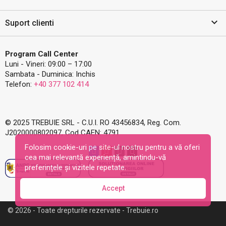

Suport clienti
Program Call Center
Luni - Vineri: 09:00 – 17:00
Sambata - Duminica: Inchis
Telefon:
+40 377 102 414
© 2025 TREBUIE SRL - C.U.I. RO 43456834, Reg. Com.
J2020000802097, Cod CAEN: 4791
Folosim cookie-uri pe site-ul nostru pentru a vă oferi
cea mai relevantă experiență, amintindu-vă
preferințele și vizitele repetate.
Accept
© 2026 - Toate drepturile rezervate - Trebuie.ro