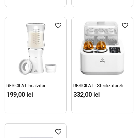
favorite_border
favorite_border
RESIGILAT Incalzitor...
RESIGILAT - Sterilizator Si...
199,00 lei
332,00 lei
favorite_border