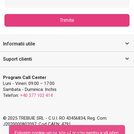
Trimite

Informatii utile

Suport clienti
Program Call Center
Luni - Vineri: 09:00 – 17:00
Sambata - Duminica: Inchis
Telefon:
+40 377 102 414
© 2025 TREBUIE SRL - C.U.I. RO 43456834, Reg. Com.
J2020000802097, Cod CAEN: 4791
Folosim cookie-uri pe site-ul nostru pentru a vă oferi