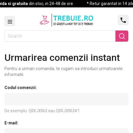
da si gratuita
din stoc, in 24-48 de ore.
* Retur garantat in 14 zile,

Urmarirea comenzii instant
Pentru a urmari comanda, te rugam sa introduci urmatoarele
informatii:
Codul comenzii:
De exemplu: QIIXJXNUI sau QIIXJXNUI#1
E-mail: