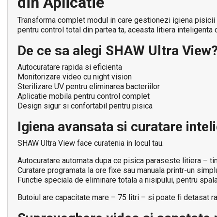
din Aplicatie
Transforma complet modul in care gestionezi igiena pisicii t
pentru control total din partea ta, aceasta litiera intelige
De ce sa alegi SHAW Ultra View
Autocuratare rapida si eficienta
Monitorizare video cu night vision
Sterilizare UV pentru eliminarea bacteriilor
Aplicatie mobila pentru control complet
Design sigur si confortabil pentru pisica
Igiena avansata si curatare intel
SHAW Ultra View face curatenia in locul tau.
Autocuratare automata dupa ce pisica paraseste litiera – tim
Curatare programata la ore fixe sau manuala printr-un simplu 
Functie speciala de eliminare totala a nisipului, pentru spa
Butoiul are capacitate mare – 75 litri – si poate fi detasat