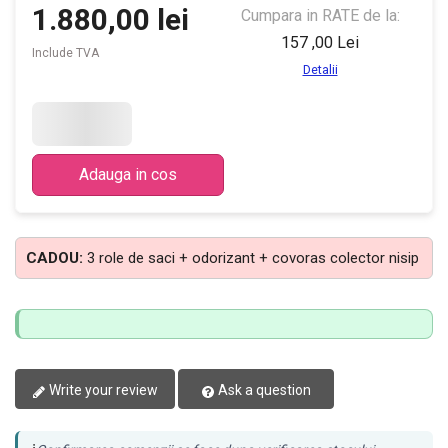
1.880,00 lei
Cumpara in RATE de la:
157
,00 Lei
Include TVA
Detalii
Adauga in cos
CADOU:
3 role de saci + odorizant + covoras colector nisip
Write your review
Ask a question