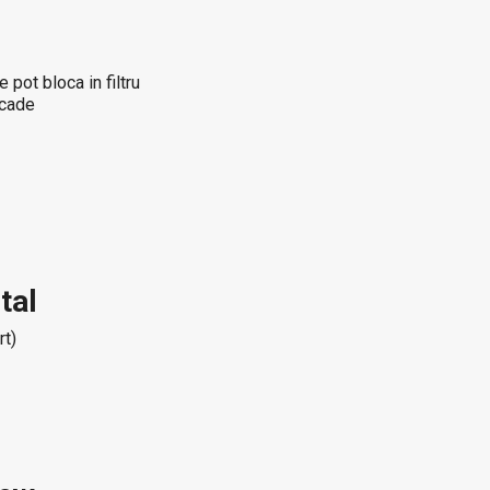
pot bloca in filtru
scade
tal
rt)