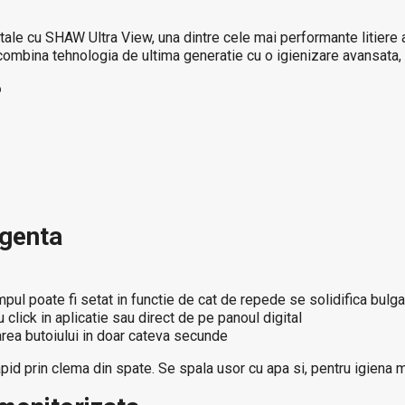
ale cu SHAW Ultra View, una dintre cele mai performante litiere a
nta combina tehnologia de ultima generatie cu o igienizare avansat
?
igenta
pul poate fi setat in functie de cat de repede se solidifica bulga
click in aplicatie sau direct de pe panoul digital
larea butoiului in doar cateva secunde
 rapid prin clema din spate. Se spala usor cu apa si, pentru igien